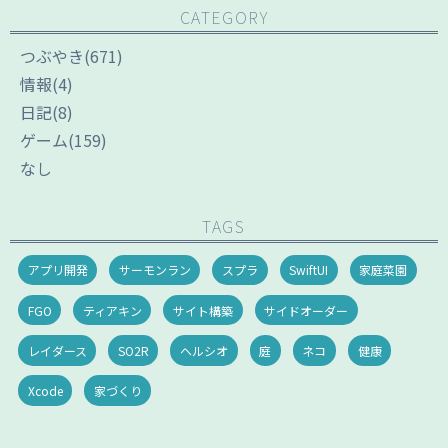
CATEGORY
つぶやき
(671)
情報
(4)
日記
(8)
ゲーム
(159)
なし
TAGS
アプリ開発
サーモンラン
スプラ
SwiftUI
家庭菜園
FGO
ティアキン
サイト構築
サイドオーダー
レイダース
SO2R
ヘルシオ
庭
ネコ
健康
Xcode
家づくり