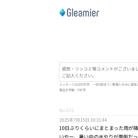
メッセージは
200
文字、一日
5
回まで / 管理人のみに送
現在文字数
0
文字
No.572
2025年7月15日 10:31:44
10日ぶりくらいにまとまった雨が
いやー、暑い中の水やりが面倒だっ