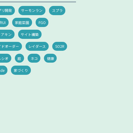
プリ開発
サーモンラン
スプラ
ftUI
家庭菜園
FGO
ィアキン
サイト構築
イドオーダー
レイダース
SO2R
ルシオ
庭
ネコ
健康
ode
家づくり