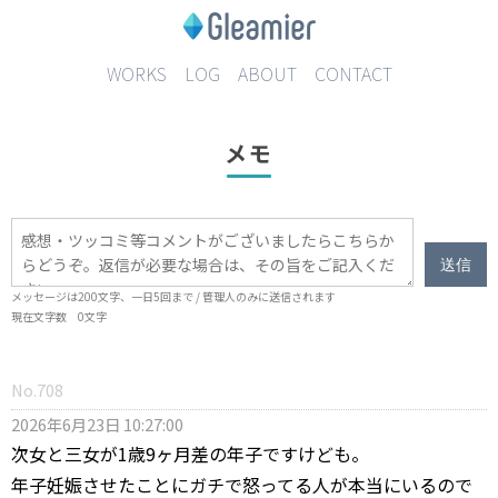
WORKS
LOG
ABOUT
CONTACT
メモ
送信
メッセージは
200
文字、一日
5
回まで / 管理人のみに送信されます
現在文字数
0
文字
No.708
2026年6月23日 10:27:00
次女と三女が1歳9ヶ月差の年子ですけども。
年子妊娠させたことにガチで怒ってる人が本当にいるので