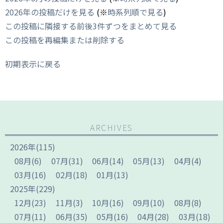
2026年の投稿だけを見る
(※
時系列順で見る
)
この投稿に隣接する前後3件ずつをまとめて見る
この投稿を再編集または削除する
初期表示に戻る
ARCHIVES
2026
年
(115)
08
月
(6)
07
月
(31)
06
月
(14)
05
月
(13)
04
月
(4)
03
月
(16)
02
月
(18)
01
月
(13)
2025
年
(229)
12
月
(23)
11
月
(3)
10
月
(16)
09
月
(10)
08
月
(8)
07
月
(11)
06
月
(35)
05
月
(16)
04
月
(28)
03
月
(18)