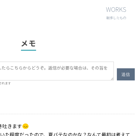
WORKS
制作したもの
メモ
送信
信されます
き吐きます
いた程度だったので、夏バテなのかな？なんて最初は考えて