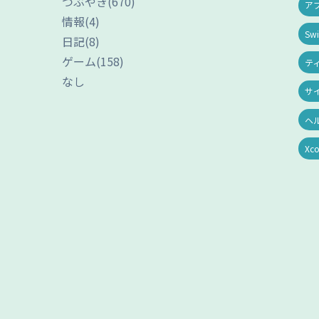
つぶやき
(670)
ア
情報
(4)
Swi
日記
(8)
ゲーム
(158)
テ
なし
サ
ヘ
Xc