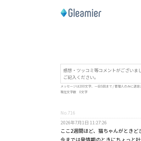
メッセージは
200
文字、一日
5
回まで / 管理人のみに送
現在文字数
0
文字
No.716
2026年7月1日 11:27:26
ここ2週間ほど、猫ちゃんがときど
今までは発情期のときにちょっと吐