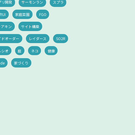
プリ開発
サーモンラン
スプラ
ftUI
家庭菜園
FGO
ィアキン
サイト構築
イドオーダー
レイダース
SO2R
ルシオ
庭
ネコ
健康
ode
家づくり