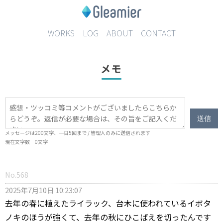
WORKS
LOG
ABOUT
CONTACT
メモ
送信
メッセージは
200
文字、一日
5
回まで / 管理人のみに送信されます
現在文字数
0
文字
No.568
2025年7月10日 10:23:07
去年の春に植えたライラック、台木に使われているイボタ
ノキのほうが強くて、去年の秋にひこばえを切ったんです