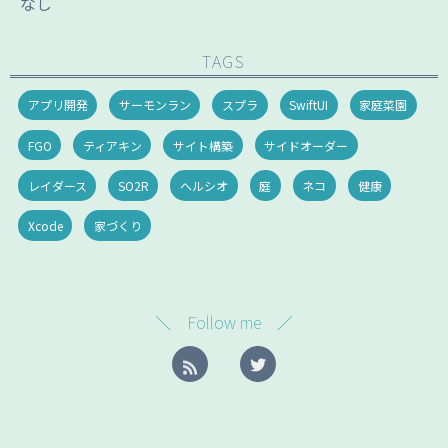
なし
TAGS
アプリ開発
サーモンラン
スプラ
SwiftUI
家庭菜園
FGO
ティアキン
サイト構築
サイドオーダー
レイダース
SO2R
ヘルシオ
庭
ネコ
健康
Xcode
家づくり
＼ Follow me ／