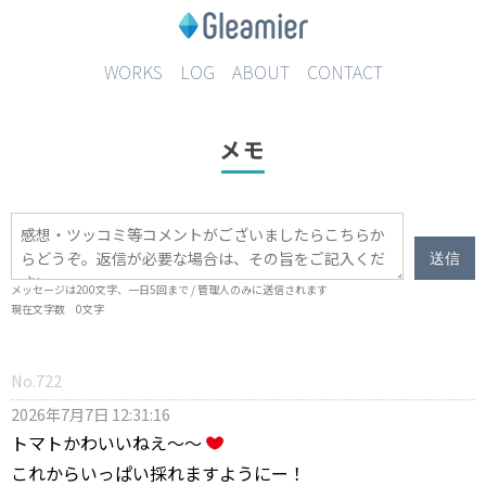
WORKS
LOG
ABOUT
CONTACT
メモ
送信
メッセージは
200
文字、一日
5
回まで / 管理人のみに送信されます
現在文字数
0
文字
No.722
2026年7月7日 12:31:16
トマトかわいいねえ〜〜
これからいっぱい採れますようにー！