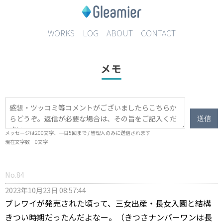
WORKS
LOG
ABOUT
CONTACT
メモ
送信
メッセージは
200
文字、一日
5
回まで / 管理人のみに送信されます
現在文字数
0
文字
No.84
2023年10月23日 08:57:44
ブレワイが発売された頃って、三女出産・長女入園と結構
きつい時期だったんだよなー。（きつさナンバーワンは長