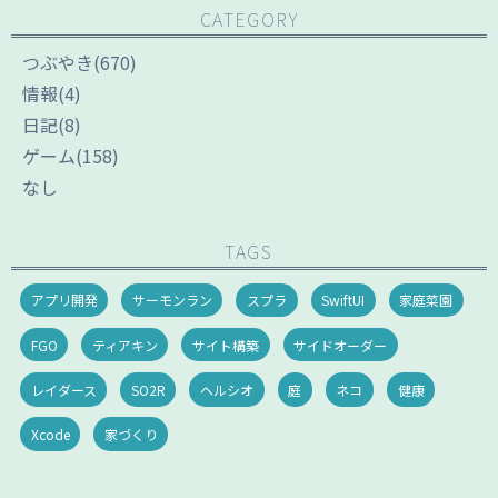
CATEGORY
つぶやき
(670)
情報
(4)
日記
(8)
ゲーム
(158)
なし
TAGS
アプリ開発
サーモンラン
スプラ
SwiftUI
家庭菜園
FGO
ティアキン
サイト構築
サイドオーダー
レイダース
SO2R
ヘルシオ
庭
ネコ
健康
Xcode
家づくり