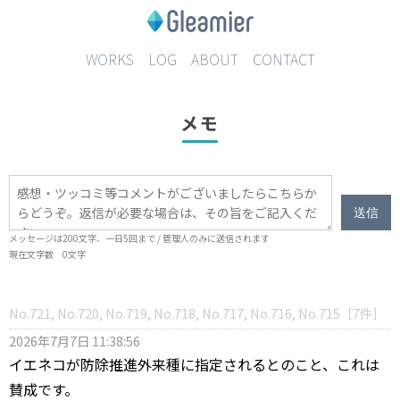
WORKS
LOG
ABOUT
CONTACT
メモ
送信
メッセージは
200
文字、一日
5
回まで / 管理人のみに送信されます
現在文字数
0
文字
No.721, No.720, No.719, No.718, No.717, No.716, No.715
［
7
件］
2026年7月7日 11:38:56
イエネコが防除推進外来種に指定されるとのこと、これは
賛成です。