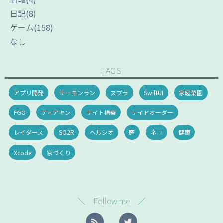
日記
(8)
ゲーム
(158)
なし
TAGS
アプリ開発
サーモンラン
スプラ
SwiftUI
家庭菜園
FGO
ティアキン
サイト構築
サイドオーダー
レイダース
SO2R
ヘルシオ
庭
ネコ
健康
Xcode
家づくり
＼ Follow me ／